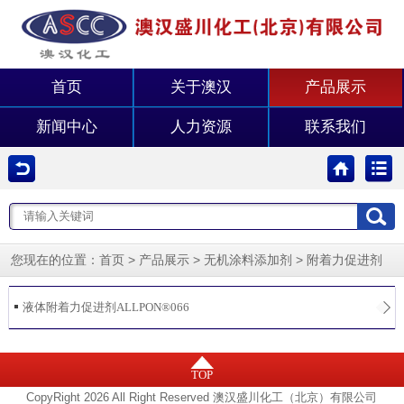
首页
关于澳汉
产品展示
新闻中心
人力资源
联系我们
您现在的位置：
>
>
>
首页
产品展示
无机涂料添加剂
附着力促进剂
液体附着力促进剂ALLPON®066
TOP
CopyRight 2026 All Right Reserved 澳汉盛川化工（北京）有限公司