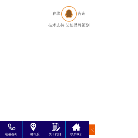
在线
咨询
技术支持:
艾迪品牌策划
电话咨询
一键导航
关于我们
联系我们